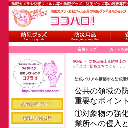
防犯カメラや防犯フィルム等の防犯グッズ、防災グッズ等の通販専門
店舗トップ
｜
カートを
HOME
>
防犯設備士＆防災士の
ル’とは（防犯まちづくり）、、
防犯バリアを構築する防犯環
公共の領域の
重要なポイン
①対象物の強
業所への侵入