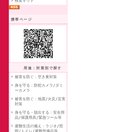
検査キット
携帯ページ
用途：対策別で探す
被害を防ぐ：空き巣対策
身を守る：防犯カメラ/ダミ
ーカメラ
被害を防ぐ：地震/火災/災害
対策
身を守る・脱出する：安全用
品/保護用具/緊急ツール等
避難生活の備え：ラジオ/照
明/トイレ/避難所備品等