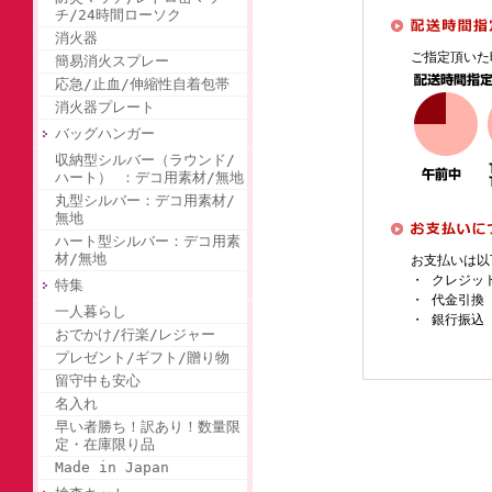
チ/24時間ローソク
消火器
ご指定頂いた
簡易消火スプレー
応急/止血/伸縮性自着包帯
消火器プレート
バッグハンガー
収納型シルバー（ラウンド/
ハート） ：デコ用素材/無地
丸型シルバー：デコ用素材/
無地
ハート型シルバー：デコ用素
材/無地
お支払いは以
・ クレジッ
特集
・ 代金引換
一人暮らし
・ 銀行振込
おでかけ/行楽/レジャー
プレゼント/ギフト/贈り物
留守中も安心
名入れ
早い者勝ち！訳あり！数量限
定・在庫限り品
Made in Japan