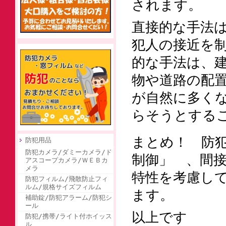
されます。
直接的な手法
犯人の接近を
的な手法は、
物や道路の配
が自然に多く
らそうとする
まとめ！ 防
防犯用品
防犯カメラ/ダミーカメラ/ド
制御」 、間
アスコープカメラ/ＷＥＢカ
メラ
特性を考慮し
防犯フィルム/飛散防止フィ
ルム/規格サイズフィルム
ます。
補助錠/防犯アラーム/防犯シ
ール
以上です 店
防犯/携帯/ライト付ホイッス
ル