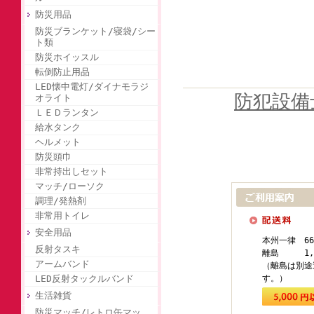
防災用品
防災ブランケット/寝袋/シー
ト類
防災ホイッスル
転倒防止用品
LED懐中電灯/ダイナモラジ
防犯設備
オライト
ＬＥＤランタン
給水タンク
ヘルメット
防災頭巾
非常持出しセット
マッチ/ローソク
調理/発熱剤
非常用トイレ
安全用品
本州一律 66
反射タスキ
離島 1,1
アームバンド
（離島は別途
LED反射タックルバンド
す。）
生活雑貨
防災マッチ/レトロ缶マッ