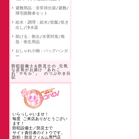
避難用品：非常持出袋/避難/
帰宅困難者セット
給水・調理：給水/炊飯/炊き
出し/浄水器
助ける：救出/水害対策/救
急・衛生用品
おしゃれ小物：バッグハンガ
ー
防犯設備士＆防災士の 元気
な店長がお届け「あれこ
れ‘マモル’」 のつぶやき日
記
いらっしゃいませ！
毎度 ご来店ありがとうござい
ます！
防犯設備士／防災士で
サイト責任者のイトウです。
防犯・防災フィルム専門店