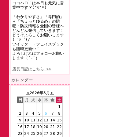
ココハロ！は本日も元気に営
業中ですヾ(^▽^*)
「わかりやすさ」「専門的」
＋「ちょっとゆるめ」の防
犯・防災情報を全国の皆様へ
どんどん発信していきます！
どうぞよろしくお願いします
(゜▽゜)/
ツイッター・フェイスブック
も随時更新中！
よろしければフォローお願い
します（´-`）
店長日記はこちら >>
カレンダー
＜
2026年8月
＞
日
月
火
水
木
金
土
1
2
3
4
5
6
7
8
9
10
11
12
13
14
15
16
17
18
19
20
21
22
23
24
25
26
27
28
29