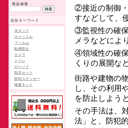
商品検索
②接近の制御
すなどして、
注目キーワード
③監視性の確
水タンク
ホイッスル
メラなどによ
フィルム
転倒防止
④領域性の確
カメラ
トイレ
くりの展開な
ローソク
防災セット
街路や建物の
防犯ステッカー
検査キット
し、その利用
を防止しよう
その手法は、
法」と、防犯