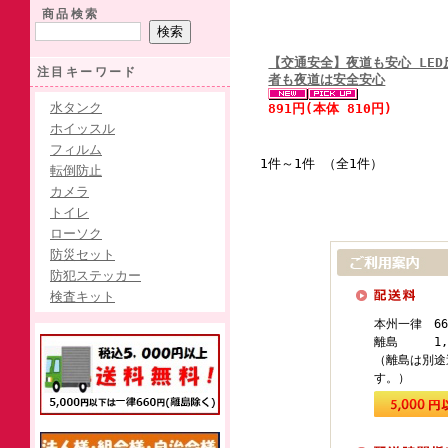
商品検索
【交通安全】夜道も安心 LE
注目キーワード
者も夜道は安全安心
水タンク
891円(本体 810円)
ホイッスル
フィルム
1件～1件 （全1件）
転倒防止
カメラ
トイレ
ローソク
防災セット
防犯ステッカー
検査キット
本州一律 66
離島 1,1
（離島は別途
す。）