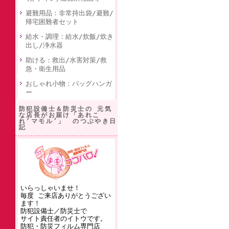
避難用品：非常持出袋/避難/
帰宅困難者セット
給水・調理：給水/炊飯/炊き
出し/浄水器
助ける：救出/水害対策/救
急・衛生用品
おしゃれ小物：バッグハンガ
ー
防犯設備士＆防災士の 元気
な店長がお届け「あれこ
れ‘マモル’」 のつぶやき日
記
いらっしゃいませ！
毎度 ご来店ありがとうござい
ます！
防犯設備士／防災士で
サイト責任者のイトウです。
防犯・防災フィルム専門店