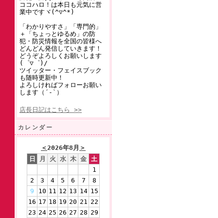
ココハロ！は本日も元気に営
業中ですヾ(^▽^*)
「わかりやすさ」「専門的」
＋「ちょっとゆるめ」の防
犯・防災情報を全国の皆様へ
どんどん発信していきます！
どうぞよろしくお願いします
(゜▽゜)/
ツイッター・フェイスブック
も随時更新中！
よろしければフォローお願い
します（´-`）
店長日記はこちら >>
カレンダー
＜
2026年8月
＞
日
月
火
水
木
金
土
1
2
3
4
5
6
7
8
9
10
11
12
13
14
15
16
17
18
19
20
21
22
23
24
25
26
27
28
29