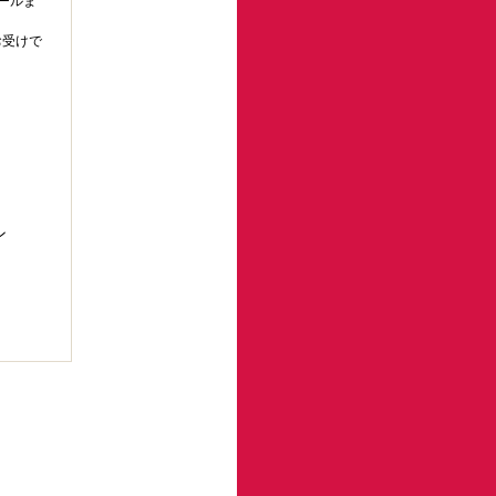
ールま
お受けで
。
ン