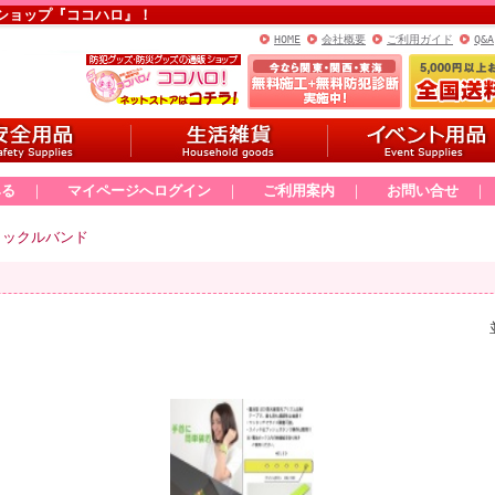
ショップ『ココハロ』！
HOME
会社概要
ご利用ガイド
Q&A
みる
｜
マイページへログイン
｜
ご利用案内
｜
お問い合せ
タックルバンド