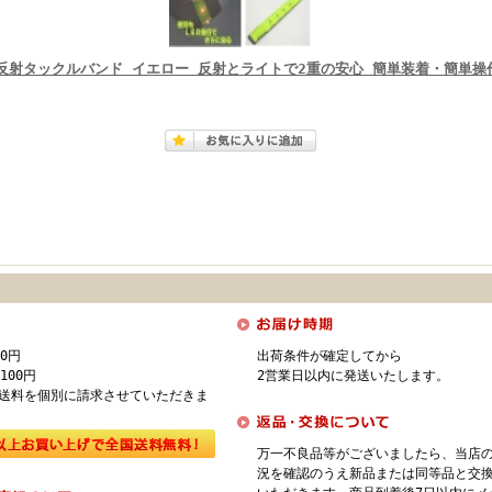
D反射タックルバンド イエロー 反射とライトで2重の安心 簡単装着・簡単操
0円
出荷条件が確定してから
00円
2営業日以内に発送いたします。
送料を個別に請求させていただきま
万一不良品等がございましたら、当店
況を確認のうえ新品または同等品と交