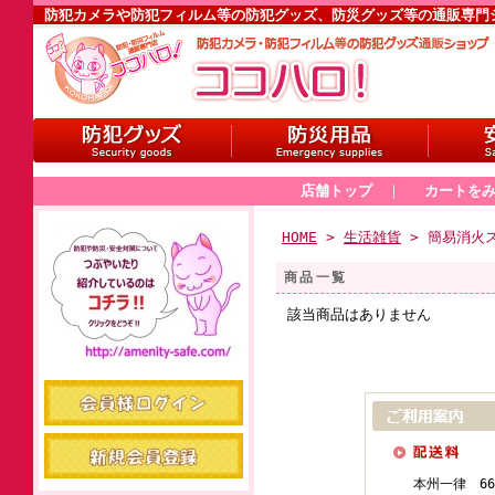
防犯カメラや防犯フィルム等の防犯グッズ、防災グッズ等の通販専門
店舗トップ
｜
カートを
HOME
>
生活雑貨
> 簡易消火
商品一覧
該当商品はありません
本州一律 66