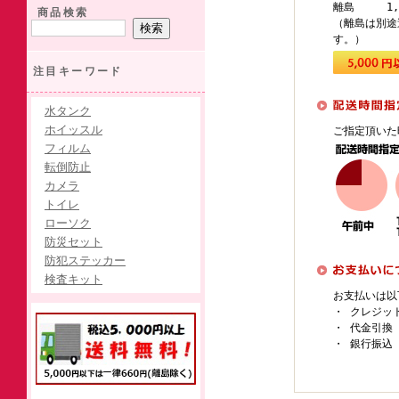
離島 1,1
商品検索
（離島は別途
す。）
注目キーワード
水タンク
ホイッスル
ご指定頂いた
フィルム
転倒防止
カメラ
トイレ
ローソク
防災セット
防犯ステッカー
検査キット
お支払いは以
・ クレジッ
・ 代金引換
・ 銀行振込