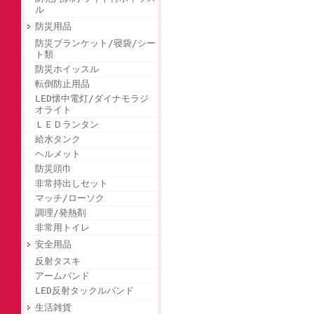
ル
防災用品
防災ブランケット/寝袋/シー
ト類
防災ホイッスル
転倒防止用品
LED懐中電灯/ダイナモラジ
オライト
ＬＥＤランタン
給水タンク
ヘルメット
防災頭巾
非常持出しセット
マッチ/ローソク
調理/発熱剤
非常用トイレ
安全用品
反射タスキ
アームバンド
LED反射タックルバンド
生活雑貨