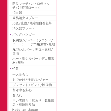
防災マッチ/レトロ缶マッ
チ/24時間ローソク
消火器
簡易消火スプレー
応急/止血/伸縮性自着包帯
消火器プレート
バッグハンガー
収納型シルバー（ラウンド/
ハート） ：デコ用素材/無地
丸型シルバー：デコ用素材/
無地
ハート型シルバー：デコ用素
材/無地
特集
一人暮らし
おでかけ/行楽/レジャー
プレゼント/ギフト/贈り物
留守中も安心
名入れ
早い者勝ち！訳あり！数量限
定・在庫限り品
Made in Japan