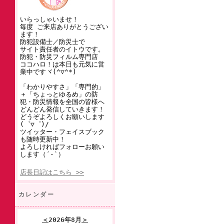
いらっしゃいませ！
毎度 ご来店ありがとうござい
ます！
防犯設備士／防災士で
サイト責任者のイトウです。
防犯・防災フィルム専門店
ココハロ！は本日も元気に営
業中ですヾ(^▽^*)
「わかりやすさ」「専門的」
＋「ちょっとゆるめ」の防
犯・防災情報を全国の皆様へ
どんどん発信していきます！
どうぞよろしくお願いします
(゜▽゜)/
ツイッター・フェイスブック
も随時更新中！
よろしければフォローお願い
します（´-`）
店長日記はこちら >>
カレンダー
＜
2026年8月
＞