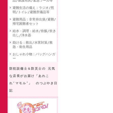
品/保護用具/緊急ツール等
避難生活の備え：ラジオ/照
明/トイレ/避難所備品等
避難用品：非常持出袋/避難/
帰宅困難者セット
給水・調理：給水/炊飯/炊き
出し/浄水器
助ける：救出/水害対策/救
急・衛生用品
おしゃれ小物：バッグハンガ
ー
防犯設備士＆防災士の 元気
な店長がお届け「あれこ
れ‘マモル’」 のつぶやき日
記