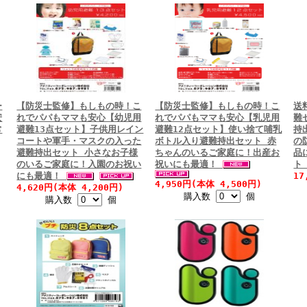
ー
【防災士監修】もしもの時！こ
【防災士監修】もしもの時！こ
送
安
れでパパもママも安心【幼児用
れでパパもママも安心【乳児用
難
常
避難13点セット】子供用レイン
避難12点セット】使い捨て哺乳
持
コートや軍手・マスクの入った
ボトル入り避難持出セット 赤
の
避難持出セット 小さなお子様
ちゃんのいるご家庭に！出産お
品
のいるご家庭に！入園のお祝い
祝いにも最適！
にも最適！
17
4,950円(本体 4,500円)
4,620円(本体 4,200円)
購入数
個
購入数
個