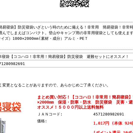
簡易寝袋】防災寝袋いざという時のために備える！非常用 簡易寝袋！非常
畳んでしまえばコンパクト。登山やキャンプ用の非常用寝袋としても使えま
ズ）1000×2000mm(素材・成分）アルミ・PEＴ
単寝袋【ココハロ！非常用！簡易寝袋】防災寝袋 避難セットにオススメ！
71280982691
く変更となることがありますので、あらかじめご了承ください。
まとめ買い対応！【ココハロ！非常用！簡易寝袋】簡
×2000mm 保湿・防寒・防水 防災寝袋 災害・
オススメ！５０００円以上送料無料
ＪＡＮコード:
4571280982691
価格:
1,017円 (本体 924
[ポイント還元 10ポ