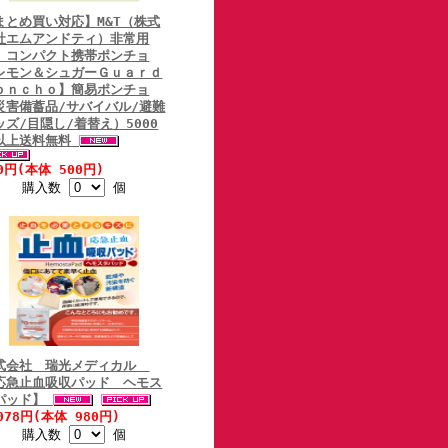
まとめ買い対応】M&T（株式
社エムアンドティ）非常用
 コンパクト携帯ポンチョ
レモン＆シュガーＧｕａｒｄ
ｏｎｃｈｏ】簡易ポンチョ
災害備蓄品/サバイバル/避難
ッズ/目隠し/着替え）5000
以上送料無料
0円(本体 500円)
購入数
個
式会社 瑞光メディカル
応急止血吸収パッド ヘモス
パッド】
078円(本体 980円)
購入数
個