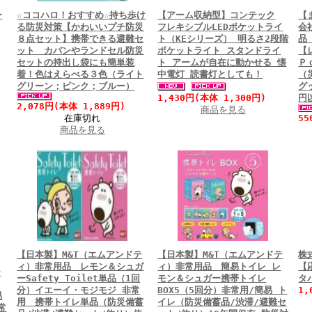
ー
☆ココハロ！おすすめ☆持ち歩け
【アーム収納型】コンテック
【
る防災対策【かわいいプチ防災
フレキシブルLEDポケットライ
会
８点セット】携帯できる避難セ
ト（KEシリーズ） 明るさ2段階
品
ット カバンやランドセル防災
ポケットライト スタンドライ
【
セットの持出し袋にも簡単装
ト アームが自在に動かせる 懐
Ｐ
着！色はえらべる３色（ライト
中電灯 読書灯としても！
（
グリーン；ピンク；ブルー）
グ
1,430円(本体 1,300円)
円
2,078円(本体 1,889円)
商品を見る
在庫切れ
55
商品を見る
【日本製】M&T（エムアンドテ
【日本製】M&T（エムアンドテ
株
ィ）非常用品 レモン＆シュガ
ィ）非常用品 簡易トイレ レ
【
テ
ーSafety Toilet単品（1回
モン＆シュガー携帯トイレ
タ
分）イエーイ・モジモジ 非常
BOX5（5回分）非常用/簡易 ト
1,
易
用 携帯トイレ単品（防災備蓄
イレ（防災備蓄品/渋滞/避難セ
常