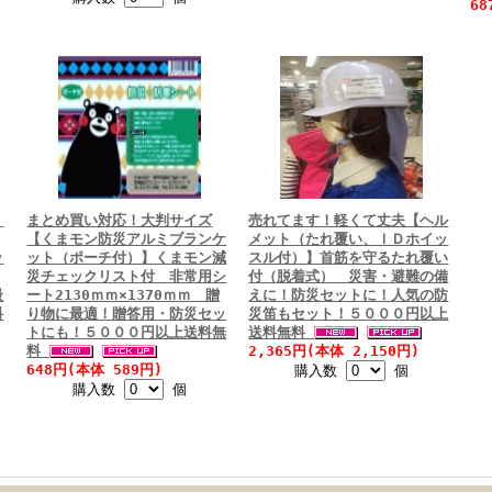
68
く
まとめ買い対応！大判サイズ
売れてます！軽くて丈夫【ヘル
【くまモン防災アルミブランケ
メット（たれ覆い、ＩＤホイッ
ッ
ット（ポーチ付）】くまモン減
スル付）】首筋を守るたれ覆い
災チェックリスト付 非常用シ
付（脱着式） 災害・避難の備
最
ート2130ｍｍ×1370ｍｍ 贈
えに！防災セットに！人気の防
料
り物に最適！贈答用・防災セッ
災笛もセット！５０００円以上
トにも！５０００円以上送料無
送料無料
料
2,365円(本体 2,150円)
648円(本体 589円)
購入数
個
購入数
個