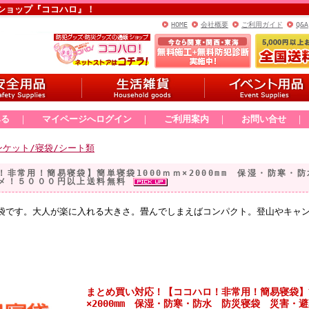
ショップ『ココハロ』！
HOME
会社概要
ご利用ガイド
Q&A
みる
｜
マイページへログイン
｜
ご利用案内
｜
お問い合せ
ンケット/寝袋/シート類
非常用！簡易寝袋】簡単寝袋1000ｍｍ×2000mm 保湿・防寒・
スメ！５０００円以上送料無料
袋です。大人が楽に入れる大きさ。畳んでしまえばコンパクト。登山やキャ
まとめ買い対応！【ココハロ！非常用！簡易寝袋】簡
×2000mm 保湿・防寒・防水 防災寝袋 災害・