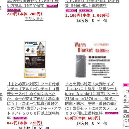
品/渋滞/避難セット/釣り）使
ット/釣り）10年間保存 防災対
い方簡単 10年間保存
策 5000円以上送料無料
保
220円(本体 200円)
1,100円(本体 1,000円)
商品を見る
購入数
個
【まとめ買い対応】フード付ポ
まとめ買い対応！大判サイズ
ンチョ【アルミポンチョ】（携
【ココハロ！防災・防寒シート
☆
ャ
帯ケース付）ぬくぬくあった
Warm Bianket】非常用シート
ｏ
非
か 両手が使えて便利！急な雨
2130ｍｍ×1370ｍｍ 保湿・
ラ
にも！（スポーツ観戦/避難グ
防寒・防水 災害・避難の備え
ｍ
ッズ/防寒/防災/レジャー/アウ
に！防災セットにオススメ！５
面
トドア）５０００円以上送料無
０００円以上送料無料
の
料
660円(本体 600円)
に
847円(本体 770円)
購入数
個
以
購入数
個