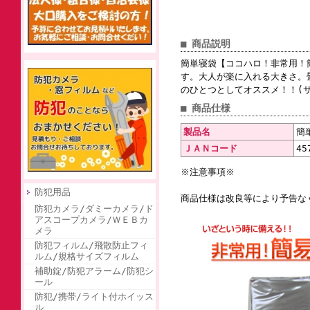
■ 商品説明
簡単寝袋【ココハロ！非常用！
す。大人が楽に入れる大きさ。
のひとつとしてオススメ！！(サイ
■ 商品仕様
製品名
簡
ＪＡＮコード
45
※注意事項※
防犯用品
商品仕様は改良等により予告な
防犯カメラ/ダミーカメラ/ド
アスコープカメラ/ＷＥＢカ
メラ
防犯フィルム/飛散防止フィ
ルム/規格サイズフィルム
補助錠/防犯アラーム/防犯シ
ール
防犯/携帯/ライト付ホイッス
ル