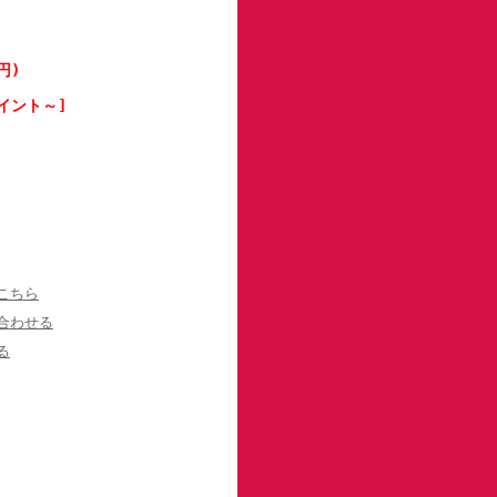
円)
イント～]
こちら
合わせる
る