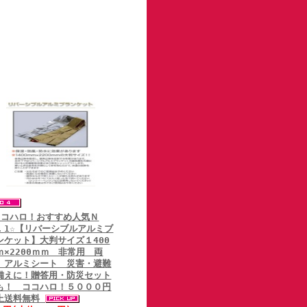
ココハロ！おすすめ人気Ｎ
．1☆【リバーシブルアルミブ
ンケット】大判サイズ１400
ｍ×2200ｍｍ 非常用 両
 アルミシート 災害・避難
備えに！贈答用・防災セット
も！ ココハロ！５０００円
上送料無料