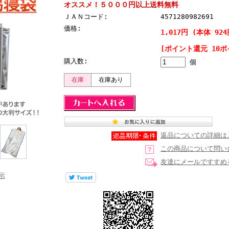
オススメ！５０００円以上送料無料
ＪＡＮコード:
4571280982691
価格:
1,017円 (本体 924
[ポイント還元 10ポ
購入数:
個
在庫
在庫あり
返品についての詳細は
この商品について問い
友達にメールですすめ
示