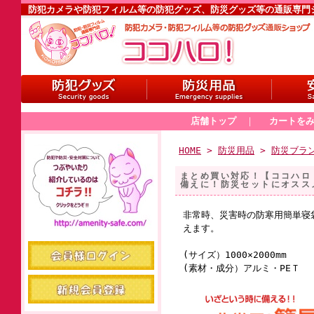
防犯カメラや防犯フィルム等の防犯グッズ、防災グッズ等の通販専門
店舗トップ
｜
カートを
HOME
>
防災用品
>
防災ブラ
まとめ買い対応！【ココハロ！
備えに！防災セットにオス
非常時、災害時の防寒用簡単寝
えます。
(サイズ）1000×2000mm
(素材・成分）アルミ・PEＴ