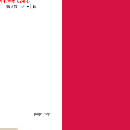
7円(本体 624円)
購入数
個
page top