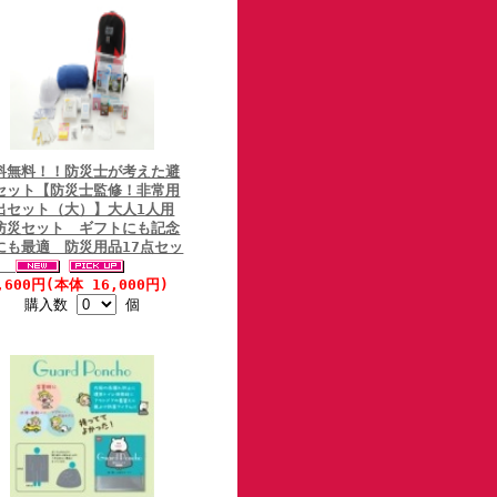
料無料！！防災士が考えた避
セット【防災士監修！非常用
出セット（大）】大人1人用
防災セット ギフトにも記念
にも最適 防災用品17点セッ
ト
,600円(本体 16,000円)
購入数
個