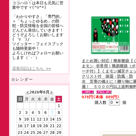
ココハロ！は本日も元気に営
業中ですヾ(^▽^*)
「わかりやすさ」「専門的」
＋「ちょっとゆるめ」の防
犯・防災情報を全国の皆様へ
どんどん発信していきます！
どうぞよろしくお願いします
(゜▽゜)/
ツイッター・フェイスブック
も随時更新中！
よろしければフォローお願い
します（´-`）
まとめ買い対応！簡単寝袋【
まモン 非常用！簡易寝袋（ポ
店長日記はこちら >>
ーチ付）】くまモン減災チェ
クリスト付 保湿・防風・防
カレンダー
水 災害の備えに！贈り物に
適！ ５０００円以上送料無
＜
2026年8月
＞
978円(本体 889円)
日
月
火
水
木
金
土
購入数
個
1
2
3
4
5
6
7
8
9
10
11
12
13
14
15
16
17
18
19
20
21
22
23
24
25
26
27
28
29