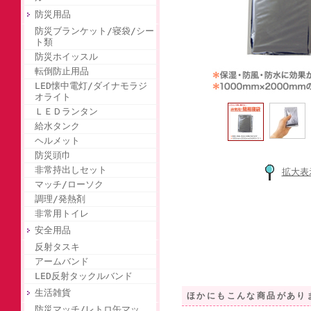
防災用品
防災ブランケット/寝袋/シー
ト類
防災ホイッスル
転倒防止用品
LED懐中電灯/ダイナモラジ
オライト
ＬＥＤランタン
給水タンク
ヘルメット
防災頭巾
非常持出しセット
拡大表
マッチ/ローソク
調理/発熱剤
非常用トイレ
安全用品
反射タスキ
アームバンド
LED反射タックルバンド
生活雑貨
ほかにもこんな商品があり
防災マッチ/レトロ缶マッ