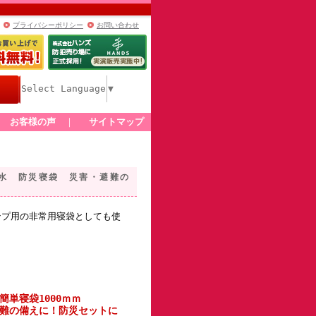
プライバシーポリシー
お問い合わせ
Select Language
▼
｜
お客様の声
｜
サイトマップ
防水 防災寝袋 災害・避難の
ンプ用の非常用寝袋としても使
単寝袋1000ｍｍ
避難の備えに！防災セットに