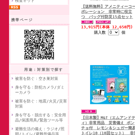
検査キット
【送料無料】アメニティーコ
ポレーション 非常時に役立
つ バッグ付防災15点セット
携帯ページ
13,915円(本体 12,650円)
購入数
個
用途：対策別で探す
被害を防ぐ：空き巣対策
身を守る：防犯カメラ/ダミ
ーカメラ
被害を防ぐ：地震/火災/災害
対策
身を守る・脱出する：安全用
【日本製】M&T（エムアンド
品/保護用具/緊急ツール等
ィ）非常用品 災害備え ポン
チョ付 レモン＆シュガー簡
避難生活の備え：ラジオ/照
トイレ10（10回セット） 非
明/トイレ/避難所備品等