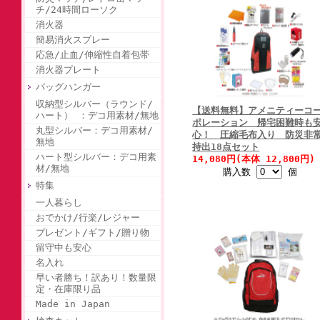
チ/24時間ローソク
消火器
簡易消火スプレー
応急/止血/伸縮性自着包帯
消火器プレート
バッグハンガー
収納型シルバー（ラウンド/
【送料無料】アメニティーコ
ハート） ：デコ用素材/無地
ポレーション 帰宅困難時も
丸型シルバー：デコ用素材/
心！ 圧縮毛布入り 防災非
無地
持出18点セット
ハート型シルバー：デコ用素
14,080円(本体 12,800円)
材/無地
購入数
個
特集
一人暮らし
おでかけ/行楽/レジャー
プレゼント/ギフト/贈り物
留守中も安心
名入れ
早い者勝ち！訳あり！数量限
定・在庫限り品
Made in Japan