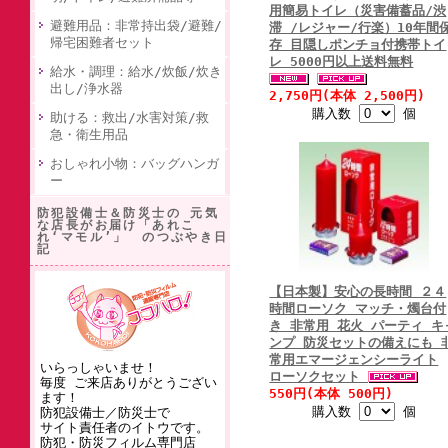
用簡易トイレ（災害備蓄品/渋
避難用品：非常持出袋/避難/
滞 /レジャー/行楽）10年間
帰宅困難者セット
存 目隠しポンチョ付携帯トイ
レ 5000円以上送料無料
給水・調理：給水/炊飯/炊き
出し/浄水器
2,750円(本体 2,500円)
購入数
個
助ける：救出/水害対策/救
急・衛生用品
おしゃれ小物：バッグハンガ
ー
防犯設備士＆防災士の 元気
な店長がお届け「あれこ
れ‘マモル’」 のつぶやき日
記
【日本製】安心の長時間 ２４
時間ローソク マッチ・燭台付
き 非常用 花火 パーティ キ
ンプ 防災セットの備えにも 
常用エマージェンシーライト
いらっしゃいませ！
ローソクセット
毎度 ご来店ありがとうござい
550円(本体 500円)
ます！
購入数
個
防犯設備士／防災士で
サイト責任者のイトウです。
防犯・防災フィルム専門店