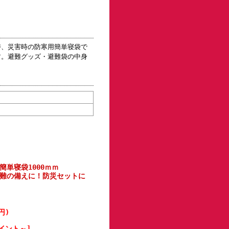
時、災害時の防寒用簡単寝袋で
す。避難グッズ・避難袋の中身
単寝袋1000ｍｍ
避難の備えに！防災セットに
円)
イント～]