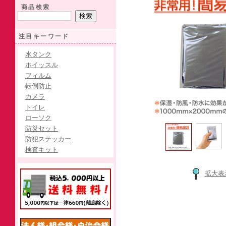
商品検索
注目キーワード
水タンク
ホイッスル
フィルム
転倒防止
カメラ
トイレ
ローソク
防災セット
防犯ステッカー
検査キット
拡大表