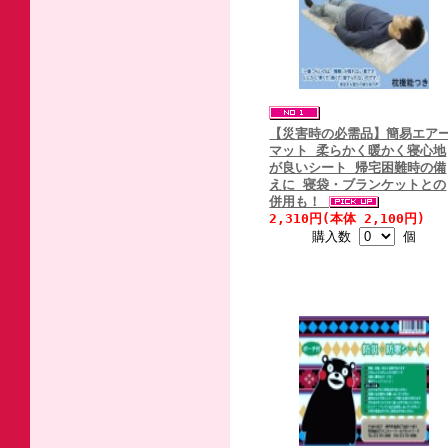
【災害時の必需品】簡易エア
マット 柔らかく暖かく寝心地
が良いシート 帰宅困難時の備
えに 寝袋・ブランケットとの
併用も！
2,310円(本体 2,100円)
購入数
個