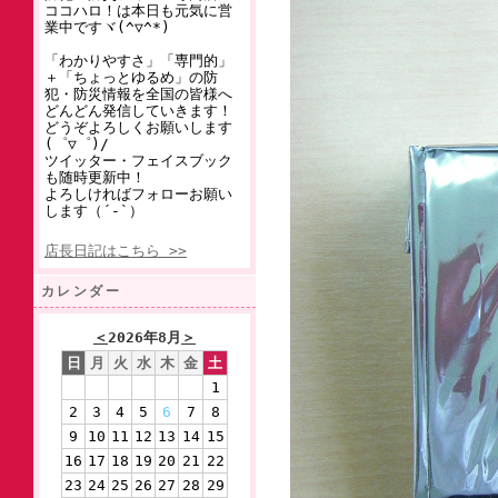
ココハロ！は本日も元気に営
業中ですヾ(^▽^*)
「わかりやすさ」「専門的」
＋「ちょっとゆるめ」の防
犯・防災情報を全国の皆様へ
どんどん発信していきます！
どうぞよろしくお願いします
(゜▽゜)/
ツイッター・フェイスブック
も随時更新中！
よろしければフォローお願い
します（´-`）
店長日記はこちら >>
カレンダー
＜
2026年8月
＞
日
月
火
水
木
金
土
1
2
3
4
5
6
7
8
9
10
11
12
13
14
15
16
17
18
19
20
21
22
23
24
25
26
27
28
29