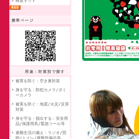
検査キット
携帯ページ
用途：対策別で探す
被害を防ぐ：空き巣対策
身を守る：防犯カメラ/ダミ
ーカメラ
被害を防ぐ：地震/火災/災害
対策
身を守る・脱出する：安全用
品/保護用具/緊急ツール等
避難生活の備え：ラジオ/照
明/トイレ/避難所備品等