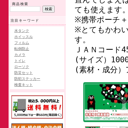
商品検索
ても使えます
※携帯ポーチ
注目キーワード
※とてもかわ
水タンク
ホイッスル
す。
フィルム
ＪＡＮコード45
転倒防止
カメラ
(サイズ）1000
トイレ
ローソク
(素材・成分）
防災セット
防犯ステッカー
検査キット