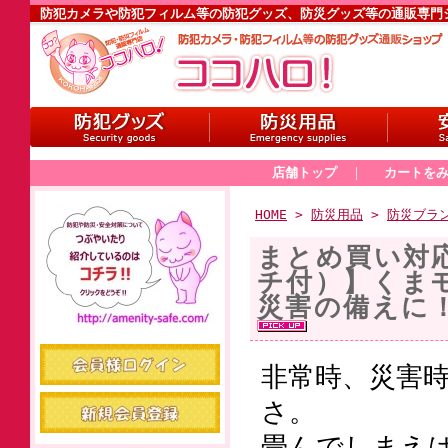
防犯カメラや防犯フィルム等の防犯グッズ、防災グッズ等の通販専門
店舗トップ
｜
カートを
HOME
>
防災用品
>
防災ブラ
まとめ買い対
チ付）】くま
災害の備えに
非常時、災害
さ。
畳んでしまえ