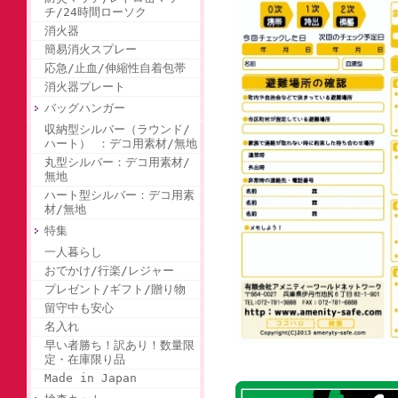
チ/24時間ローソク
消火器
簡易消火スプレー
応急/止血/伸縮性自着包帯
消火器プレート
バッグハンガー
収納型シルバー（ラウンド/
ハート） ：デコ用素材/無地
丸型シルバー：デコ用素材/
無地
ハート型シルバー：デコ用素
材/無地
特集
一人暮らし
おでかけ/行楽/レジャー
プレゼント/ギフト/贈り物
留守中も安心
名入れ
早い者勝ち！訳あり！数量限
定・在庫限り品
Made in Japan