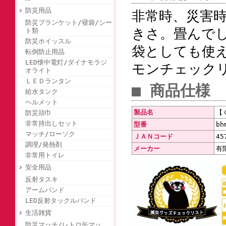
防災用品
非常時、災害時
防災ブランケット/寝袋/シー
きさ。畳んで
ト類
防災ホイッスル
袋としても使え
転倒防止用品
LED懐中電灯/ダイナモラジ
モンチェック
オライト
ＬＥＤランタン
■ 商品仕様
給水タンク
ヘルメット
製品名
【
防災頭巾
非常持出しセット
型番
bh
マッチ/ローソク
ＪＡＮコード
45
調理/発熱剤
メーカー
有
非常用トイレ
安全用品
反射タスキ
アームバンド
LED反射タックルバンド
生活雑貨
防災マッチ/レトロ缶マッ