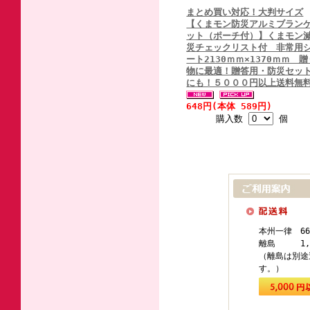
まとめ買い対応！大判サイズ
【くまモン防災アルミブラン
ット（ポーチ付）】くまモン
災チェックリスト付 非常用
ート2130ｍｍ×1370ｍｍ 贈
物に最適！贈答用・防災セッ
にも！５０００円以上送料無
648円(本体 589円)
購入数
個
本州一律 66
離島 1,1
（離島は別途
す。）