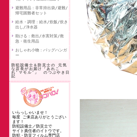
避難用品：非常持出袋/避難/
帰宅困難者セット
給水・調理：給水/炊飯/炊き
出し/浄水器
助ける：救出/水害対策/救
急・衛生用品
おしゃれ小物：バッグハンガ
ー
防犯設備士＆防災士の 元気
な店長がお届け「あれこ
れ‘マモル’」 のつぶやき日
記
いらっしゃいませ！
毎度 ご来店ありがとうござい
ます！
防犯設備士／防災士で
サイト責任者のイトウです。
防犯・防災フィルム専門店